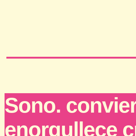
Sono. convier
enorgullece cr