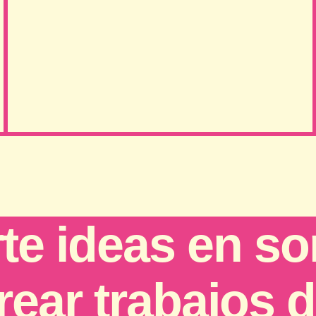
te ideas en so
ear trabajos d