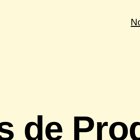
N
os de Pro