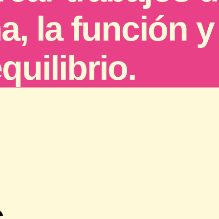
, la función y 
uilibrio.
s